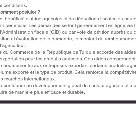
s conditions.
 comment postuler ?
nt bénéficié d'aides agricoles et de déductions fiscales au cour
 bénéficier. Les demandes se font généralement en ligne via le
l'Administration fiscale (GİB) ou par voie de pétition auprès du 
bation et évaluation de la demande, le montant du remboursement
'agriculteur.
ère du Commerce de la République de Turquie accorde des aide
exportation pour les produits agricoles. Ces aides comprennent
boursements) aux entreprises exportant certains produits agric
lume exporté et le type de produit. Cela renforce la compétitivit
les marchés internationaux.
à contribuer au développement global du secteur agricole et à 
uire de manière plus efficace et durable.
Facebook
Institutionnel
X
Gestion du
LinkedIn
commerce
e Extérieur
extérieur