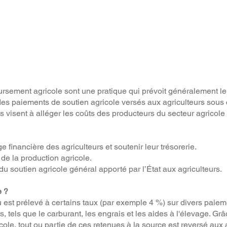
rsement agricole sont une pratique qui prévoit généralement 
des paiements de soutien agricole versés aux agriculteurs sous 
s visent à alléger les coûts des producteurs du secteur agricole
e financière des agriculteurs et soutenir leur trésorerie.
 de la production agricole.
é du soutien agricole général apporté par l’État aux agriculteurs.
 ?
u est prélevé à certains taux (par exemple 4 %) sur divers paie
rs, tels que le carburant, les engrais et les aides à l'élevage. G
le, tout ou partie de ces retenues à la source est reversé aux a