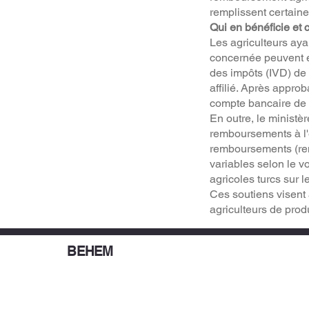
remplissent certaine
Qui en bénéficie et
Les agriculteurs aya
concernée peuvent en
des impôts (IVD) de 
affilié. Après appro
compte bancaire de l
En outre, le minist
remboursements à l'
remboursements (rem
variables selon le vo
agricoles turcs sur 
Ces soutiens visent 
agriculteurs de prod
BEHEM
© 2025 | Behem Gestion Stratégique et Commerc
Inc.