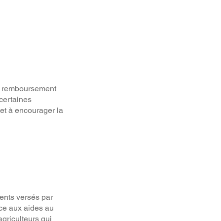
le remboursement
certaines
 et à encourager la
ments versés par
râce aux aides au
griculteurs qui