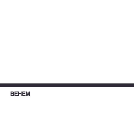
BEHEM
Institutionnel
Gestion du commerce extérieur
Gestion des incitations