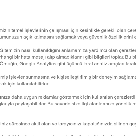
ağıdaki türde çerezler k
zin temel işlevlerinin çalışması için kesinlikle gerekli olan çer
umunuzun açık kalmasını sağlamak veya güvenlik özelliklerini etki
itemizin nasıl kullanıldığını anlamamıza yardımcı olan çerezlerdir
rhangi bir hata mesajı alıp almadıklarını gibi bilgileri toplar. Bu
. Örneğin, Google Analytics gibi üçüncü taraf analiz araçları tarafın
şmiş işlevler sunmasına ve kişiselleştirilmiş bir deneyim sağlama
k için kullanılabilirler.
ıza daha uygun reklamlar göstermek için kullanılan çerezlerdir. B
ğlarıyla paylaşabilirler. Bu sayede size ilgi alanlarınıza yönelik r
niz süresince aktif olan ve tarayıcınızı kapattığınızda silinen geç