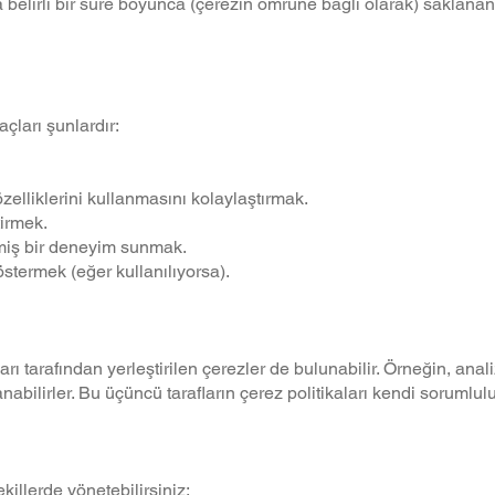
 belirli bir süre boyunca (çerezin ömrüne bağlı olarak) saklanan ç
çları şunlardır:
elliklerini kullanmasını kolaylaştırmak.
irmek.
rilmiş bir deneyim sunmak.
östermek (eğer kullanılıyorsa).
ı tarafından yerleştirilen çerezler de bulunabilir. Örneğin, anal
nabilirler. Bu üçüncü tarafların çerez politikaları kendi sorumlul
ekillerde yönetebilirsiniz: