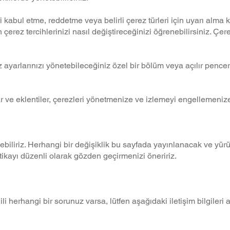
ri kabul etme, reddetme veya belirli çerez türleri için uyarı alma
ez tercihlerinizi nasıl değiştireceğinizi öğrenebilirsiniz. Çere
arlarınızı yönetebileceğiniz özel bir bölüm veya açılır pencere 
r ve eklentiler, çerezleri yönetmenize ve izlemeyi engellemenize 
iriz. Herhangi bir değişiklik bu sayfada yayınlanacak ve yürürlü
ikayı düzenli olarak gözden geçirmenizi öneririz.
li herhangi bir sorunuz varsa, lütfen aşağıdaki iletişim bilgileri a