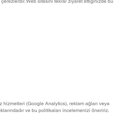
erezlerdir. Web sitesini tekrar ziyaret ettiğinizde bu
iz hizmetleri (Google Analytics), reklam ağları veya
uklarındadır ve bu politikaları incelemenizi öneririz.